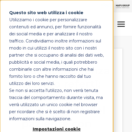
Questo sito web utilizza i cookie
Utilizziamo i cookie per personalizzare
contenuti ed annunci, per fornire funzionalità
dei social media e per analizzare il nostro
traffico. Condividiamo inoltre informazioni sul
LINEE DI OFFERTA
modo in cui utilizzi il nostro sito con i nostri
partner che si occupano di analisi dei dati web,
MAPS HEALTHCARE
pubblicità e social media, i quali potrebbero
Dall'accoglienza
combinarle con altre informazioni che hai
FOCUS
fornito loro o che hanno raccolto dal tuo
al ritiro referti:
utilizzo dei loro servizi.
Se non si accetta l'utilizzo, non verrà tenuta
unificare
CONTATTI
traccia del comportamento durante visita, ma
verrà utilizzato un unico cookie nel browser
l'esperienza del
per ricordare che si è scelto di non registrare
informazioni sulla navigazione.
paziente con
Impostazioni cookie