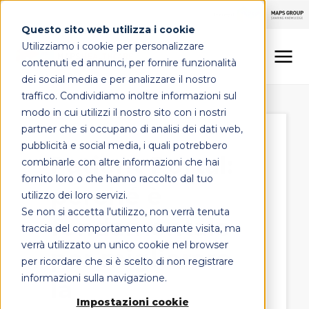
Questo sito web utilizza i cookie
Utilizziamo i cookie per personalizzare
contenuti ed annunci, per fornire funzionalità
dei social media e per analizzare il nostro
traffico. Condividiamo inoltre informazioni sul
LINEE DI OFFERTA
modo in cui utilizzi il nostro sito con i nostri
partner che si occupano di analisi dei dati web,
MAPS HEALTHCARE
pubblicità e social media, i quali potrebbero
Patient Portal:
combinarle con altre informazioni che hai
FOCUS
fornito loro o che hanno raccolto dal tuo
perché è
utilizzo dei loro servizi.
Se non si accetta l'utilizzo, non verrà tenuta
fondamentale
CONTATTI
traccia del comportamento durante visita, ma
verrà utilizzato un unico cookie nel browser
per migliorare
per ricordare che si è scelto di non registrare
informazioni sulla navigazione.
la
Impostazioni cookie