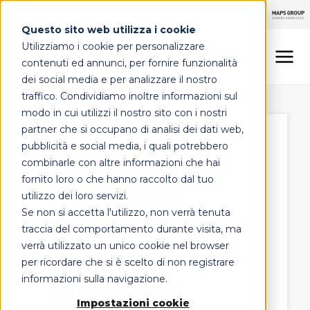
Questo sito web utilizza i cookie
Utilizziamo i cookie per personalizzare
contenuti ed annunci, per fornire funzionalità
dei social media e per analizzare il nostro
traffico. Condividiamo inoltre informazioni sul
LINEE DI OFFERTA
modo in cui utilizzi il nostro sito con i nostri
partner che si occupano di analisi dei dati web,
MAPS HEALTHCARE
pubblicità e social media, i quali potrebbero
Totem digitali:
combinarle con altre informazioni che hai
FOCUS
fornito loro o che hanno raccolto dal tuo
migliora la
utilizzo dei loro servizi.
Se non si accetta l'utilizzo, non verrà tenuta
produttività dei
CONTATTI
traccia del comportamento durante visita, ma
verrà utilizzato un unico cookie nel browser
processi con i
per ricordare che si è scelto di non registrare
informazioni sulla navigazione.
Kiosk 24/7
Impostazioni cookie