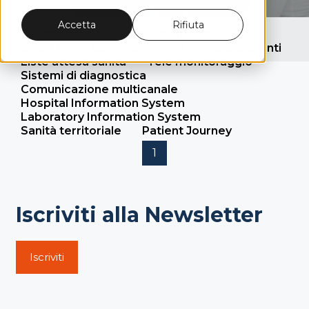
Accetta
Rifiuta
Sanità digitale
Patient Experience
Data Driven Governance
Gestione pazienti
Liste attesa sanità
Tele monitoraggio
Sistemi di diagnostica
Comunicazione multicanale
Hospital Information System
Laboratory Information System
Sanità territoriale
Patient Journey
1
Iscriviti alla Newsletter
Iscriviti