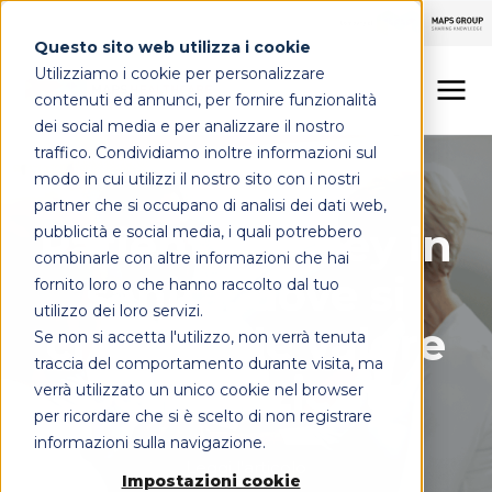
Questo sito web utilizza i cookie
Utilizziamo i cookie per personalizzare
contenuti ed annunci, per fornire funzionalità
dei social media e per analizzare il nostro
traffico. Condividiamo inoltre informazioni sul
LINEE DI OFFERTA
Patient Journey
modo in cui utilizzi il nostro sito con i nostri
partner che si occupano di analisi dei dati web,
MAPS HEALTHCARE
Patient journey in
pubblicità e social media, i quali potrebbero
combinarle con altre informazioni che hai
sanità: dove si
FOCUS
fornito loro o che hanno raccolto dal tuo
utilizzo dei loro servizi.
crea/perde valore
Se non si accetta l'utilizzo, non verrà tenuta
CONTATTI
traccia del comportamento durante visita, ma
per il paziente
verrà utilizzato un unico cookie nel browser
per ricordare che si è scelto di non registrare
informazioni sulla navigazione.
Leggi l'articolo
Impostazioni cookie