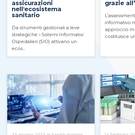
assicurazioni
grazie al
nell'ecosistema
sanitario
L’assessment
informativo 
Da strumenti gestionali a leve
approccio mu
strategiche: i Sistemi Informativi
costituisce un
Ospedalieri (SIO) attivano un
ecos...
23 giugno 2023 in Sanità digitale
14 febbraio 20