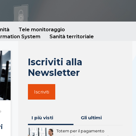
nità
Tele monitoraggio
ormation System
Sanità territoriale
Iscriviti alla
Newsletter
Iscriviti
e
I più visti
Gli ultimi
i
Totem per il pagamento