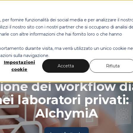
per fornire funzionalità dei social media e per analizzare il nostr
izzi il nostro sito con i nostri partner che si occupano di analisi de
MAPS HEALT
narle con altre informazioni che hai fornito loro o che hanno
mportamento durante visita, ma verrà utilizzato un unico cookie ne
azioni sulla navigazione.
Impostazioni
Accetta
Rifiuta
Sanità digitale
Sistemi di diagnostica
cookie
ione dei workflow di
 laboratori privati: 
AlchymiA