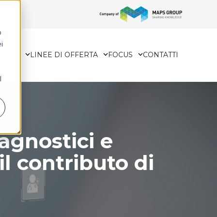
o
i
HCARE
LINEE DI OFFERTA
FOCUS
CONTATTI
l
agnostici e
il contributo di