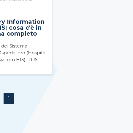
ry Information
S: cosa c'è in
ma completo
 del Sistema
Ospedaliero (Hospital
ystem HIS), il LIS
1