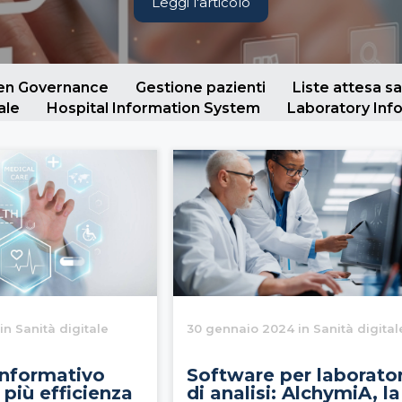
Leggi l'articolo
ven Governance
Gestione pazienti
Liste attesa sa
ale
Hospital Information System
Laboratory Inf
 in Sanità digitale
30 gennaio 2024 in Sanità digital
informativo
Software per laborator
 più efficienza
di analisi: AlchymiA, la