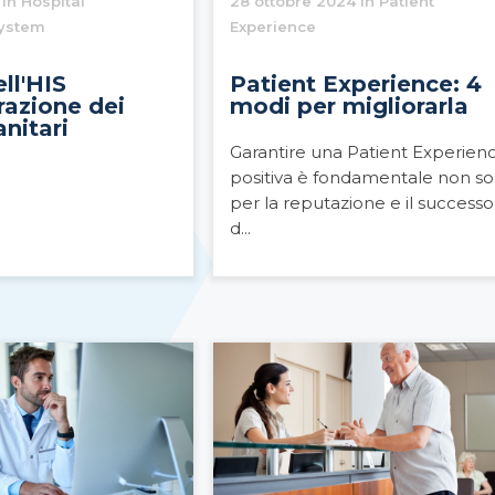
 in Hospital
28 ottobre 2024 in Patient
System
Experience
ell'HIS
Patient Experience: 4
grazione dei
modi per migliorarla
anitari
Garantire una Patient Experien
positiva è fondamentale non so
per la reputazione e il successo
d...