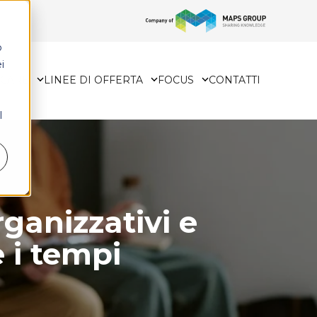
o
i
HCARE
LINEE DI OFFERTA
FOCUS
CONTATTI
l
rganizzativi e
e i tempi