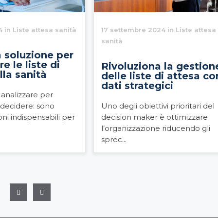
 in Liste attesa sanità
17 settembre 2024 in Liste attesa
sanità
la soluzione per
e le liste di
Rivoluziona la gestion
lla sanità
delle liste di attesa co
dati strategici
 analizzare per
 decidere: sono
Uno degli obiettivi prioritari del
oni indispensabili per
decision maker è ottimizzare
l’organizzazione riducendo gli
sprec...