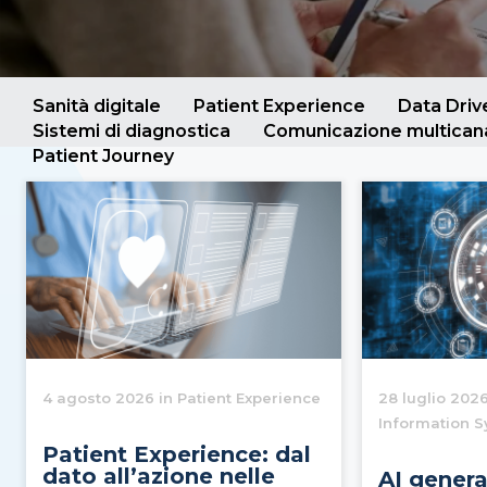
Sanità digitale
Patient Experience
Data Dri
Sistemi di diagnostica
Comunicazione multican
Patient Journey
4 agosto 2026 in Patient Experience
28 luglio 2026
Information 
Patient Experience: dal
dato all’azione nelle
AI genera