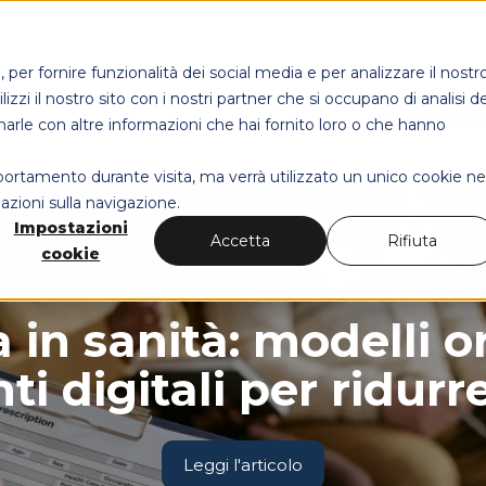
per fornire funzionalità dei social media e per analizzare il nostr
izzi il nostro sito con i nostri partner che si occupano di analisi de
MAPS HEALT
narle con altre informazioni che hai fornito loro o che hanno
mportamento durante visita, ma verrà utilizzato un unico cookie ne
azioni sulla navigazione.
Impostazioni
Accetta
Rifiuta
cookie
Liste attesa sanità
a in sanità: modelli o
i digitali per ridurr
Leggi l'articolo