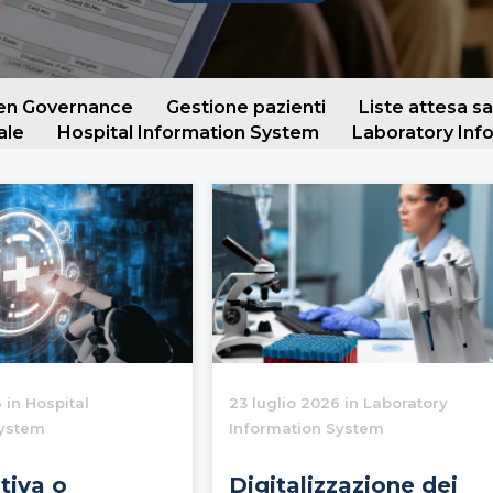
ven Governance
Gestione pazienti
Liste attesa sa
ale
Hospital Information System
Laboratory Inf
 in Hospital
23 luglio 2026 in Laboratory
System
Information System
tiva o
Digitalizzazione dei