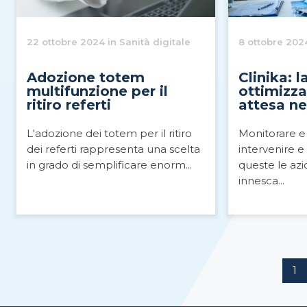
22 ottobre 2024 in Sanità digitale
8 ottobre 2024
Adozione totem
Clinika: 
multifunzione per il
ottimizzar
ritiro referti
attesa ne
L'adozione dei totem per il ritiro
Monitorare e
dei referti rappresenta una scelta
intervenire e
in grado di semplificare enorm...
queste le azi
innesca...
1