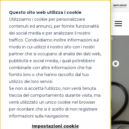
Questo sito web utilizza i cookie
Utilizziamo i cookie per personalizzare
contenuti ed annunci, per fornire funzionalità
dei social media e per analizzare il nostro
Sanità digitale
Comunicazione multicanale
traffico. Condividiamo inoltre informazioni sul
LINEE DI OFFERTA
Sistemi di diagnostica
modo in cui utilizzi il nostro sito con i nostri
partner che si occupano di analisi dei dati web,
MAPS HEALTHCARE
Come i SIO stanno
pubblicità e social media, i quali potrebbero
combinarle con altre informazioni che hai
integrando
FOCUS
fornito loro o che hanno raccolto dal tuo
utilizzo dei loro servizi.
pazienti e
Se non si accetta l'utilizzo, non verrà tenuta
CONTATTI
traccia del comportamento durante visita, ma
assicurazioni
verrà utilizzato un unico cookie nel browser
per ricordare che si è scelto di non registrare
nell'ecosistema
informazioni sulla navigazione.
sanitario
Impostazioni cookie