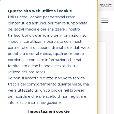
Questo sito web utilizza i cookie
Utilizziamo i cookie per personalizzare
contenuti ed annunci, per fornire funzionalità
dei social media e per analizzare il nostro
traffico. Condividiamo inoltre informazioni sul
LINEE DI OFFERTA
modo in cui utilizzi il nostro sito con i nostri
partner che si occupano di analisi dei dati web,
MAPS HEALTHCARE
pubblicità e social media, i quali potrebbero
Sistema
combinarle con altre informazioni che hai
FOCUS
fornito loro o che hanno raccolto dal tuo
informativo
utilizzo dei loro servizi.
Se non si accetta l'utilizzo, non verrà tenuta
sanitario: più
CONTATTI
traccia del comportamento durante visita, ma
verrà utilizzato un unico cookie nel browser
efficienza grazie
per ricordare che si è scelto di non registrare
informazioni sulla navigazione.
all’automazione
Impostazioni cookie