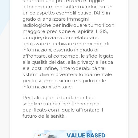
anomalie che potrebbero sfuggire
all'occhio umano. soffermandoci su un
unico aspetto esemplificativo, l'AI è in
grado di analizzare immagini
radiologiche per individuare tumori con
maggiore precisione e rapidit
à.
Il SIS,
dunque, dovrà sapere elaborare,
analizzare e archiviare enormi moli di
informazioni, essendo in grado di
affrontare, al contempo, le sfide legate
alla qualit
à
dei dati, alla privacy, all'etica
e ai costi.Infine, l'interoperabilit
à
tra
sistemi diversi diventer
à
fondamentale
per lo scambio sicuro e rapido delle
informazioni sanitarie.
Per tali ragioni è fondamentale
scegliere un partner tecnologico
qualificato con il quale affrontare il
futuro della sanità.