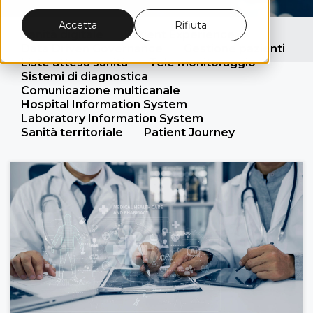
Accetta
Rifiuta
Sanità digitale
Patient Experience
Data Driven Governance
Gestione pazienti
Liste attesa sanità
Tele monitoraggio
Sistemi di diagnostica
Comunicazione multicanale
Hospital Information System
Laboratory Information System
Sanità territoriale
Patient Journey