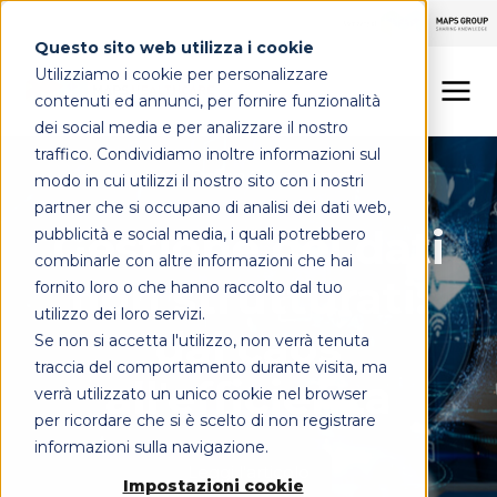
Questo sito web utilizza i cookie
Utilizziamo i cookie per personalizzare
contenuti ed annunci, per fornire funzionalità
dei social media e per analizzare il nostro
traffico. Condividiamo inoltre informazioni sul
LINEE DI OFFERTA
Data Driven Governance
modo in cui utilizzi il nostro sito con i nostri
partner che si occupano di analisi dei dati web,
MAPS HEALTHCARE
Gestione dei dati
pubblicità e social media, i quali potrebbero
combinarle con altre informazioni che hai
non strutturati:
FOCUS
fornito loro o che hanno raccolto dal tuo
utilizzo dei loro servizi.
dal caos
Se non si accetta l'utilizzo, non verrà tenuta
CONTATTI
traccia del comportamento durante visita, ma
all'efficienza
verrà utilizzato un unico cookie nel browser
per ricordare che si è scelto di non registrare
informazioni sulla navigazione.
Leggi l'articolo
Impostazioni cookie