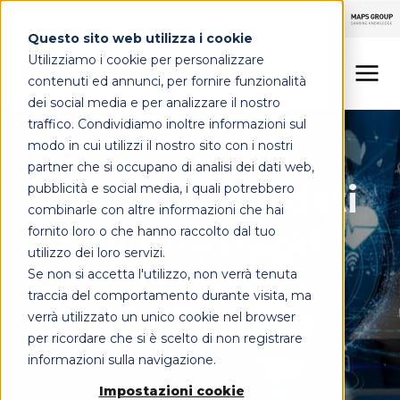
Questo sito web utilizza i cookie
Utilizziamo i cookie per personalizzare
contenuti ed annunci, per fornire funzionalità
dei social media e per analizzare il nostro
traffico. Condividiamo inoltre informazioni sul
LINEE DI OFFERTA
Data Driven Governance
modo in cui utilizzi il nostro sito con i nostri
partner che si occupano di analisi dei dati web,
MAPS HEALTHCARE
Gestione dei dati
pubblicità e social media, i quali potrebbero
combinarle con altre informazioni che hai
non strutturati:
FOCUS
fornito loro o che hanno raccolto dal tuo
utilizzo dei loro servizi.
dal caos
Se non si accetta l'utilizzo, non verrà tenuta
CONTATTI
traccia del comportamento durante visita, ma
all'efficienza
verrà utilizzato un unico cookie nel browser
per ricordare che si è scelto di non registrare
informazioni sulla navigazione.
Leggi l'articolo
Impostazioni cookie