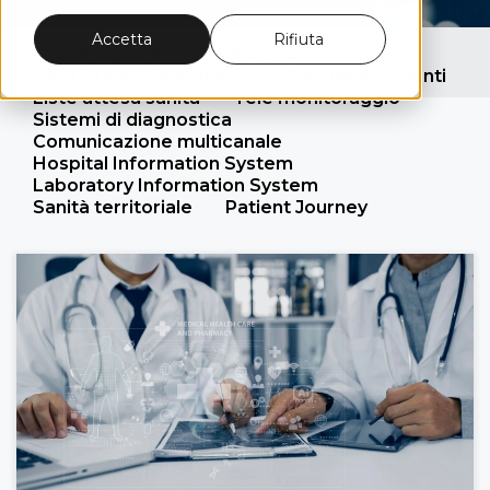
Accetta
Rifiuta
Sanità digitale
Patient Experience
Data Driven Governance
Gestione pazienti
Liste attesa sanità
Tele monitoraggio
Sistemi di diagnostica
Comunicazione multicanale
Hospital Information System
Laboratory Information System
Sanità territoriale
Patient Journey