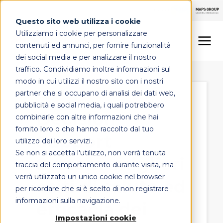
Questo sito web utilizza i cookie
Utilizziamo i cookie per personalizzare
contenuti ed annunci, per fornire funzionalità
dei social media e per analizzare il nostro
traffico. Condividiamo inoltre informazioni sul
LINEE DI OFFERTA
modo in cui utilizzi il nostro sito con i nostri
partner che si occupano di analisi dei dati web,
MAPS HEALTHCARE
pubblicità e social media, i quali potrebbero
Decision
combinarle con altre informazioni che hai
FOCUS
fornito loro o che hanno raccolto dal tuo
Support
utilizzo dei loro servizi.
Se non si accetta l'utilizzo, non verrà tenuta
System: migliori
CONTATTI
traccia del comportamento durante visita, ma
verrà utilizzato un unico cookie nel browser
esiti di salute ed
per ricordare che si è scelto di non registrare
informazioni sulla navigazione.
efficacia dei
Impostazioni cookie