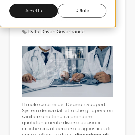
servizi
Accetta
Rifiuta
il 17 gennaio 2023
Data Driven Governance
Il ruolo cardine dei Decision Support
System deriva dal fatto che gli operatori
sanitari sono tenuti a prendere
quotidianamente diverse decisioni
critiche circa il percorso diagnostico, di
cura e follow up da cui
dipendono gli