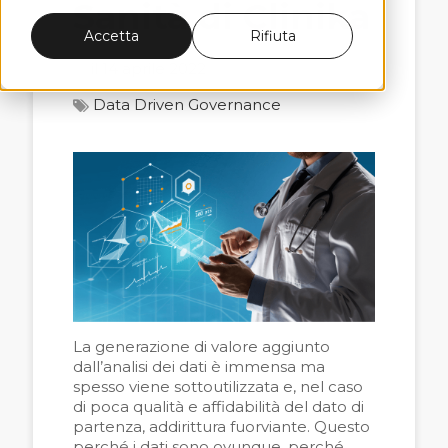
Sanità di Clinika
Accetta
Rifiuta
il 14 aprile 2022
Data Driven Governance
La generazione di valore aggiunto
dall’analisi dei dati è immensa ma
spesso viene sottoutilizzata e, nel caso
di poca qualità e affidabilità del dato di
partenza, addirittura fuorviante.
Questo
perché i dati sono ovunque, perché