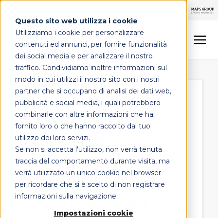
Questo sito web utilizza i cookie
Utilizziamo i cookie per personalizzare
contenuti ed annunci, per fornire funzionalità
dei social media e per analizzare il nostro
traffico. Condividiamo inoltre informazioni sul
LINEE DI OFFERTA
modo in cui utilizzi il nostro sito con i nostri
partner che si occupano di analisi dei dati web,
MAPS HEALTHCARE
pubblicità e social media, i quali potrebbero
HealthCare
combinarle con altre informazioni che hai
FOCUS
fornito loro o che hanno raccolto dal tuo
Analytics
utilizzo dei loro servizi.
Se non si accetta l'utilizzo, non verrà tenuta
Platform:
CONTATTI
traccia del comportamento durante visita, ma
verrà utilizzato un unico cookie nel browser
funzionalità e
per ricordare che si è scelto di non registrare
informazioni sulla navigazione.
vantaggi per la
Impostazioni cookie