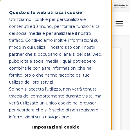
Questo sito web utilizza i cookie
Utilizziamo i cookie per personalizzare
contenuti ed annunci, per fornire funzionalità
dei social media e per analizzare il nostro
traffico. Condividiamo inoltre informazioni sul
LINEE DI OFFERTA
modo in cui utilizzi il nostro sito con i nostri
partner che si occupano di analisi dei dati web,
MAPS HEALTHCARE
pubblicità e social media, i quali potrebbero
Flussi
combinarle con altre informazioni che hai
FOCUS
fornito loro o che hanno raccolto dal tuo
informativi:
utilizzo dei loro servizi.
Se non si accetta l'utilizzo, non verrà tenuta
perché dovresti
CONTATTI
traccia del comportamento durante visita, ma
verrà utilizzato un unico cookie nel browser
esternalizzarli
per ricordare che si è scelto di non registrare
informazioni sulla navigazione.
il 21 luglio 2020
Impostazioni cookie