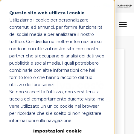
Questo sito web utilizza i cookie
Utilizziamo i cookie per personalizzare
contenuti ed annunci, per fornire funzionalità
dei social media e per analizzare il nostro
traffico. Condividiamo inoltre informazioni sul
LINEE DI OFFERTA
modo in cui utilizzi il nostro sito con i nostri
partner che si occupano di analisi dei dati web,
MAPS HEALTHCARE
pubblicità e social media, i quali potrebbero
Medicina di
combinarle con altre informazioni che hai
FOCUS
fornito loro o che hanno raccolto dal tuo
iniziativa, cos'è
utilizzo dei loro servizi.
Se non si accetta l'utilizzo, non verrà tenuta
e come renderla
CONTATTI
traccia del comportamento durante visita, ma
verrà utilizzato un unico cookie nel browser
smart
per ricordare che si è scelto di non registrare
informazioni sulla navigazione.
il 20 giugno 2023
Impostazioni cookie