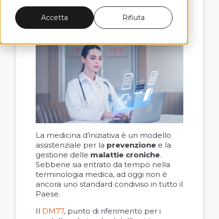
Patient Experience,
Tele
monitoraggio
Accetta
Rifiuta
La medicina d’iniziativa è un modello
assistenziale per la
prevenzione
e la
gestione delle
malattie croniche
.
Sebbene sia entrato da tempo nella
terminologia medica, ad oggi non è
ancora uno standard condiviso in tutto il
Paese.
Il
DM77
, punto di riferimento per i