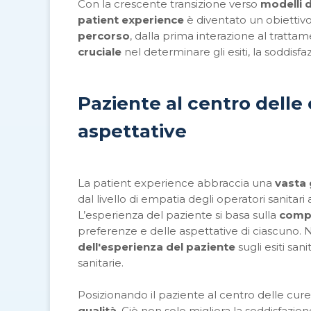
Con la crescente transizione verso
modelli d
patient experience
è diventato un obiettivo 
percorso
, dalla prima interazione al tratta
cruciale
nel determinare gli esiti, la soddisf
Paziente al centro delle 
aspettative
La patient experience abbraccia una
vasta
dal livello di empatia degli operatori sanitar
L’esperienza del paziente si basa sulla
comp
preferenze e delle aspettative di ciascuno.
dell'esperienza del paziente
sugli esiti san
sanitarie.
Posizionando il paziente al centro delle cure
qualità
. Ciò non solo migliora la soddisfazio