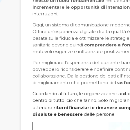
riveste un ruolo fondamentale
nel percors
incrementare le opportunità di interazio
interruzioni.
Oggi, un sistema di comunicazione moderno ed
Offrire un'esperienza digitale di alta qualità
è
basata sulla fiducia e ottimizzare le strategie 
sanitaria devono quindi
comprendere a fon
mutevoli esigenze e influenzare positivament
Per migliorare l'esperienza del paziente tramite
dovrebbero riconsiderare e ridefinire cont
collaborazione. Dalla gestione dei dati all'inte
di miglioramento che promettono di
trasfo
Guardando al futuro, le organizzazioni sanita
centro di tutto
ciò che fanno. Solo migliorand
ottenere
ritorni finanziari
e rimanere comp
di salute e benessere
delle persone.