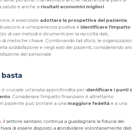
la salute e anche a
risultati economici migliori
.
ence, è essenziale
adottare la prospettiva del paziente
,
buiscono a un'esperienza positiva e
identificare l'impatto
izzo di vari metodi e strumenti per la raccolta dati,
zzo di metriche chiave. Combinando tali sforzi, le organizzazion
ella soddisfazione e negli esiti dei pazienti, considerando a
isfazione del personale.
 basta
o; è cruciale un'analisi approfondita
per i
dentificare i punti d
mento
. Considerare l'impatto finanziario è altrettanto
del paziente può portare a una
maggiore fedeltà
e a una
,
il settore sanitario continua a guadagnarsi la fiducia dei
hiara di essere disposto a
c
ondividere volontariamente dati