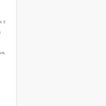
i. E
l
ra,