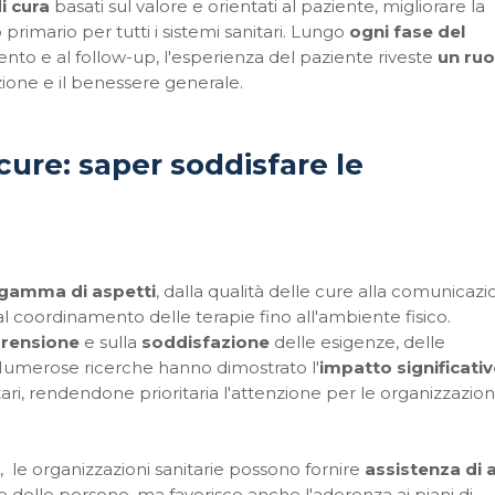
i cura
basati sul valore e orientati al paziente, migliorare la
primario per tutti i sistemi sanitari. Lungo
ogni fase del
mento e al follow-up, l'esperienza del paziente riveste
un ruo
azione e il benessere generale.
cure: saper soddisfare le
 gamma di aspetti
, dalla qualità delle cure alla comunicazi
i al coordinamento delle terapie fino all'ambiente fisico.
rensione
e sulla
soddisfazione
delle esigenze, delle
 Numerose ricerche hanno dimostrato l'
impatto significati
itari, rendendone prioritaria l'attenzione per le organizzazion
,
le organizzazioni sanitarie possono fornire
assistenza di a
ne delle persone, ma favorisce anche l'aderenza ai piani di