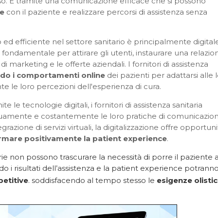
o. È tramite una comunicazione efficace che si possono
ne
con il paziente e realizzare percorsi di assistenza senza
 efficiente nel settore sanitario è principalmente digitale
 fondamentale per attirare gli utenti, instaurare una relazio
di marketing e le offerte aziendali. I fornitori di assistenza
do i comportamenti online
dei pazienti per adattarsi alle 
e le loro percezioni dell'esperienza di cura.
 le tecnologie digitali, i fornitori di assistenza sanitaria
inuamente e costantemente le loro pratiche di comunicazio
grazione di servizi virtuali, la digitalizzazione offre opportun
rmare positivamente la patient experience
.
rie non possono trascurare la necessità di porre il paziente a
o i risultati dell’assistenza e la patient experience potrann
etitive
. soddisfacendo al tempo stesso le
esigenze olisti