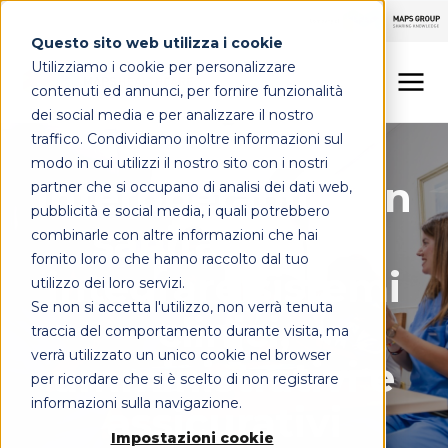
Questo sito web utilizza i cookie
Utilizziamo i cookie per personalizzare
contenuti ed annunci, per fornire funzionalità
dei social media e per analizzare il nostro
Gestione pazienti
traffico. Condividiamo inoltre informazioni sul
LINEE DI OFFERTA
modo in cui utilizzi il nostro sito con i nostri
Interoperabilità in
partner che si occupano di analisi dei dati web,
MAPS HEALTHCARE
pubblicità e social media, i quali potrebbero
sanità: come
combinarle con altre informazioni che hai
FOCUS
fornito loro o che hanno raccolto dal tuo
integrare sistemi
utilizzo dei loro servizi.
Se non si accetta l'utilizzo, non verrà tenuta
clinici,
CONTATTI
traccia del comportamento durante visita, ma
verrà utilizzato un unico cookie nel browser
amministrativi e
per ricordare che si è scelto di non registrare
informazioni sulla navigazione.
assicurativi
Impostazioni cookie