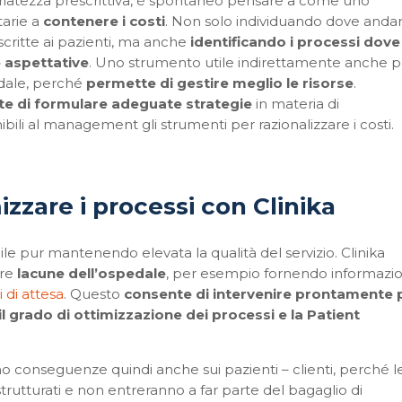
opriatezza prescrittiva, è spontaneo pensare a come uno
tarie a
contenere i costi
. Non solo individuando dove anda
scritte ai pazienti, ma anche
identificando i processi dove 
 aspettative
. Uno strumento utile indirettamente anche p
edale, perché
permette di gestire meglio le risorse
.
e di formulare adeguate strategie
in materia di
li al management gli strumenti per razionalizzare i costi.
izzare i processi con Clinika
le pur mantenendo elevata la qualità del servizio. Clinika
are
lacune dell’ospedale
, per esempio fornendo informazio
 di attesa
. Questo
consente di intervenire prontamente 
 il grado di ottimizzazione dei processi e la Patient
nno conseguenze quindi anche sui pazienti – clienti, perché l
strutturati e non entreranno a far parte del bagaglio di