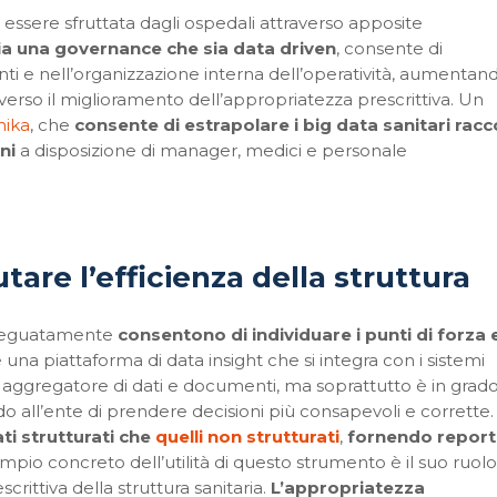
essere sfruttata dagli ospedali attraverso apposite
ia una
governance che sia data driven
, consente di
nti e nell’organizzazione interna dell’operatività, aumentan
averso il miglioramento dell’appropriatezza prescrittiva. Un
nika
, che
consente di estrapolare i big data sanitari racco
ni
a disposizione di manager, medici e personale
tare l’efficienza della struttura
 adeguatamente
consentono di individuare i punti di forza e
 è una piattaforma di data insight che si integra con i sistemi
da aggregatore di dati e documenti, ma soprattutto è in grado
o all’ente di prendere decisioni più consapevoli e corrette.
ati strutturati che
quelli non strutturati
,
fornendo report
pio concreto dell’utilità di questo strumento è il suo ruolo
scrittiva della struttura sanitaria.
L’appropriatezza