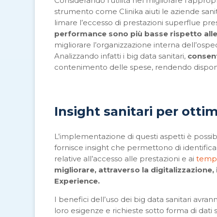
Considerando l’utilità nel migliorare l’appr
strumento come Clinika aiuti le aziende sani
limare l’eccesso di prestazioni superflue pre
performance sono più basse rispetto alle
migliorare l’organizzazione interna dell’osp
Analizzando infatti i big data sanitari,
consent
contenimento delle spese, rendendo disponibi
Insight sanitari per ottim
L’implementazione di questi aspetti è possibi
fornisce insight che permettono di identific
relative all’accesso alle prestazioni e ai
tempi
migliorare, attraverso la digitalizzazione,
Experience.
I benefici dell’uso dei big data sanitari avra
loro esigenze e richieste sotto forma di dati 