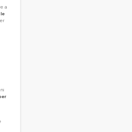
re a
le
er
ni
per
e