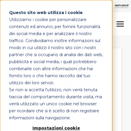
Questo sito web utilizza i cookie
Utilizziamo i cookie per personalizzare
contenuti ed annunci, per fornire funzionalità
dei social media e per analizzare il nostro
traffico. Condividiamo inoltre informazioni sul
LINEE DI OFFERTA
modo in cui utilizzi il nostro sito con i nostri
partner che si occupano di analisi dei dati web,
MAPS HEALTHCARE
pubblicità e social media, i quali potrebbero
Gestione dati
combinarle con altre informazioni che hai
FOCUS
fornito loro o che hanno raccolto dal tuo
ospedalieri:
utilizzo dei loro servizi.
Se non si accetta l'utilizzo, non verrà tenuta
come usarli per
CONTATTI
traccia del comportamento durante visita, ma
verrà utilizzato un unico cookie nel browser
monitorare
per ricordare che si è scelto di non registrare
informazioni sulla navigazione.
processi e costi
Impostazioni cookie