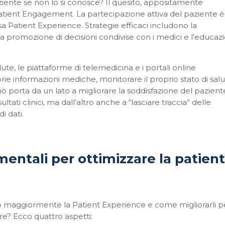
aziente se non lo si conosce? Il quesito, appositamente
tient Engagement
. La partecipazione attiva del paziente 
ssa
Patient Experience
. Strategie efficaci includono la
la promozione di decisioni condivise con i medici e l'educaz
te, le piattaforme di telemedicina e i portali online
rie informazioni mediche, monitorare il proprio stato di sal
ò porta da un lato a migliorare la soddisfazione del pazient
ultati clinici, ma dall’altro anche a “lasciare traccia” delle
i dati.
entali per ottimizzare la patient
o maggiormente la Patient Experience e come migliorarli pe
ure? Ecco quattro aspetti: