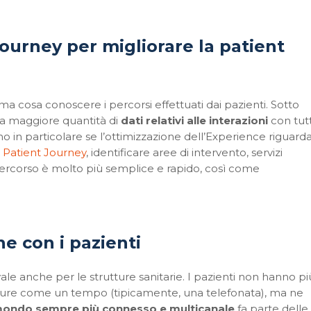
ourney per migliorare la patient
a cosa conoscere i percorsi effettuati dai pazienti. Sotto
lla maggiore quantità di
dati relativi alle interazioni
con tutti
o in particolare se l’ottimizzazione dell’Experience riguard
l
Patient Journey
, identificare aree di intervento, servizi
del percorso è molto più semplice e rapido, così come
e con i pazienti
vale anche per le strutture sanitarie. I pazienti non hanno pi
utture come un tempo (tipicamente, una telefonata), ma ne
ondo sempre più connesso e multicanale
fa parte delle