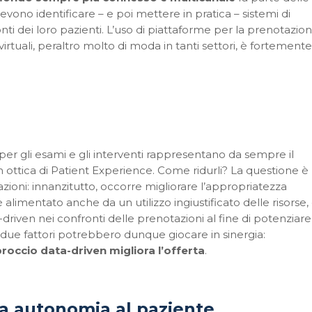
devono identificare – e poi mettere in pratica – sistemi di
ti dei loro pazienti. L’uso di piattaforme per la prenotazio
 virtuali, peraltro molto di moda in tanti settori, è fortemente
, per gli esami e gli interventi rappresentano da sempre il
 ottica di Patient Experience. Come ridurli? La questione è
ioni: innanzitutto, occorre migliorare l’appropriatezza
 alimentato anche da un utilizzo ingiustificato delle risorse, 
iven nei confronti delle prenotazioni al fine di potenziare
 I due fattori potrebbero dunque giocare in sinergia:
roccio data-driven migliora l’offerta
.
ma autonomia al paziente