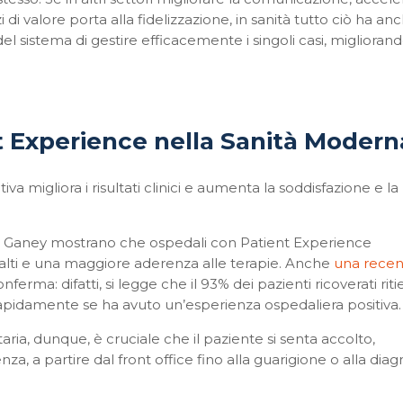
 di valore porta alla fidelizzazione, in sanità tutto ciò ha an
del sistema di gestire efficacemente i singoli casi, migliorand
t Experience nella Sanità Moder
 migliora i risultati clinici e aumenta la soddisfazione e la
ess Ganey mostrano che ospedali con Patient Experience
ù alti e una maggiore aderenza alle terapie. Anche
una recen
onferma: difatti, si legge che il 93% dei pazienti ricoverati rit
 rapidamente se ha avuto un
’
esperienza ospedaliera positiva
aria, dunque, è cruciale che il paziente si senta accolto,
a, a partire dal front office fino alla guarigione o alla diagn