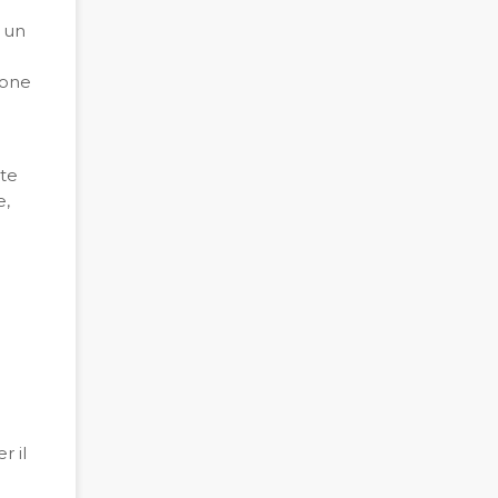
è un
ione
ute
e,
r il