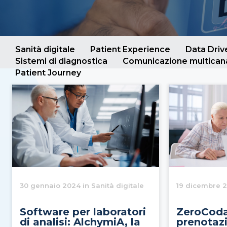
Sanità digitale
Patient Experience
Data Dri
Sistemi di diagnostica
Comunicazione multican
Patient Journey
30 gennaio 2024 in Sanità digitale
19 dicembre 2
Software per laboratori
ZeroCoda
di analisi: AlchymiA, la
prenotaz