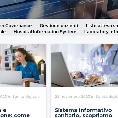
ven Governance
Gestione pazienti
Liste attesa sa
ale
Hospital Information System
Laboratory Inf
023 in Sanità digitale
28 novembre 2023 in Sanità digit
 e
Sistema informativo
ione: come
sanitario, scopriamo