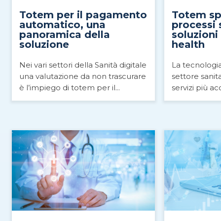
Totem per il pagamento
Totem spe
automatico, una
processi s
panoramica della
soluzioni
soluzione
health
Nei vari settori della Sanità digitale
La tecnologia
una valutazione da non trascurare
settore sanit
è l’impiego di totem per il...
servizi più acce