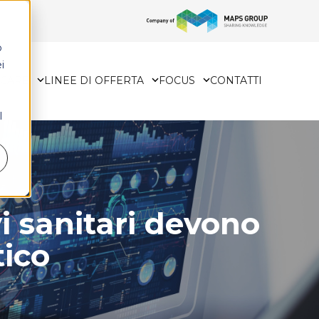
o
i
HCARE
LINEE DI OFFERTA
FOCUS
CONTATTI
l
vi sanitari devono
tico