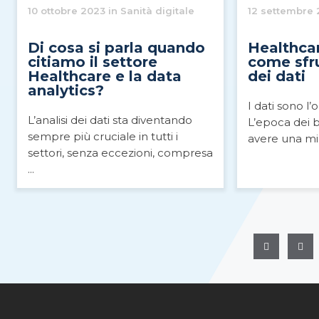
10 ottobre 2023 in Sanità digitale
12 settembre 2
Di cosa si parla quando
Healthcar
citiamo il settore
come sfru
Healthcare e la data
dei dati
analytics?
I dati sono l’
L’analisi dei dati sta diventando
L’epoca dei 
sempre più cruciale in tutti i
avere una mir
settori, senza eccezioni, compresa
...