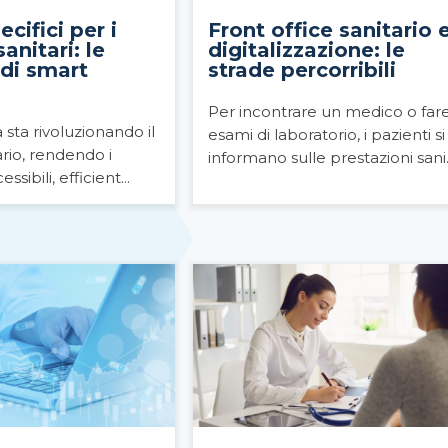
cifici per i
Front office sanitario 
anitari: le
digitalizzazione: le
 di smart
strade percorribili
Per incontrare un medico o far
 sta rivoluzionando il
esami di laboratorio, i pazienti si
ario, rendendo i
informano sulle prestazioni sani.
ssibili, efficient...