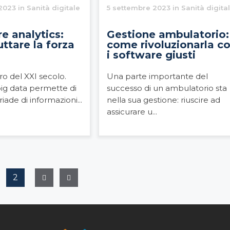
023 in Sanità digitale
5 settembre 2023 in Sanità digita
e analytics:
Gestione ambulatorio:
ttare la forza
come rivoluzionarla c
i software giusti
oro del XXI secolo.
Una parte importante del
big data permette di
successo di un ambulatorio sta
iade di informazioni...
nella sua gestione: riuscire ad
assicurare u...
2