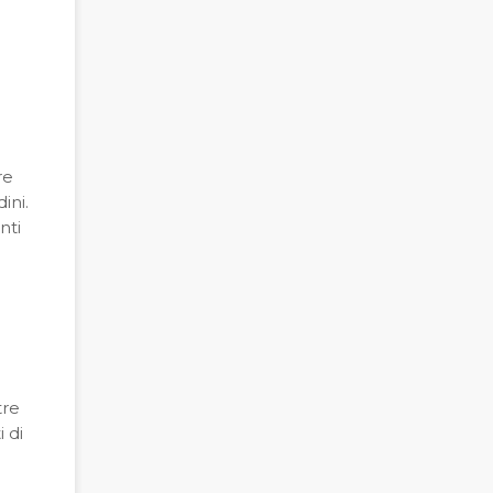
re
ini.
nti
tre
 di