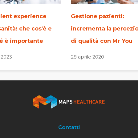
tient experience
Gestione pazienti:
sanità: che cos'è e
incrementa la percezi
é è importante
di qualità con Mr You
o 2023
28 aprile 2020
Contatti