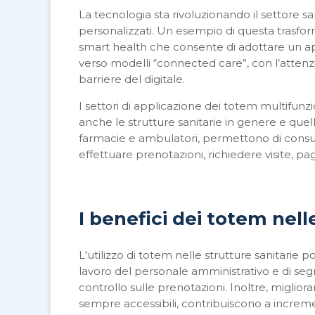
La tecnologia sta rivoluzionando il settore sani
personalizzati. Un esempio di questa trasfor
smart health che consente di adottare un ap
verso modelli “connected care”, con l’attenzi
barriere del digitale.
I settori di applicazione dei totem multifunz
anche le strutture sanitarie in genere e quell
farmacie e ambulatori, permettono di consul
effettuare prenotazioni, richiedere visite, pa
I benefici dei totem nell
L'utilizzo di totem nelle strutture sanitarie 
lavoro del
personale amministrativo e di
segr
controllo sulle prenotazioni. Inoltre,
miglioran
sempre accessibili, contribuiscono a incremen