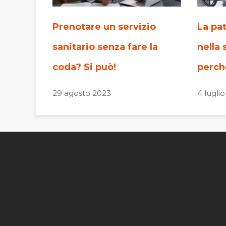
Prenotare un servizio
La pa
sanitario senza fare la
nella 
coda? Si può!
perch
29 agosto 2023
4 lugli