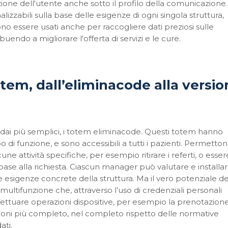
ione dell'utente anche sotto il profilo della comunicazione.
alizzabili sulla base delle esigenze di ogni singola struttura,
no essere usati anche per raccogliere dati preziosi sulle
uendo a migliorare l'offerta di servizi e le cure.
otem, dall’eliminacode alla versi
e dai più semplici, i totem eliminacode. Questi totem hanno
o di funzione, e sono accessibili a tutti i pazienti. Permetto
e attività specifiche, per esempio ritirare i referti, o esser
in base alla richiesta. Ciascun manager può valutare e installare
e esigenze concrete della struttura. Ma il vero potenziale de
ltifunzione che, attraverso l’uso di credenziali personali
fettuare operazioni dispositive, per esempio la prenotazione
mazioni più completo, nel completo rispetto delle normative
ati.