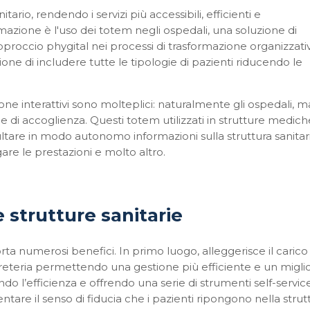
tario, rendendo i servizi più accessibili, efficienti e
mazione è l'uso dei totem negli ospedali, una soluzione di
proccio phygital nei processi di trasformazione organizzati
one di includere tutte le tipologie di pazienti riducendo le
ione interattivi sono molteplici: naturalmente gli ospedali, m
e di accoglienza. Questi totem utilizzati in strutture medich
tare in modo autonomo informazioni sulla struttura sanitari
gare le prestazioni e molto altro.
e strutture sanitarie
porta numerosi benefici.
In primo luogo, alleggerisce il carico 
eteria permettendo una gestione più efficiente e un m
igli
do l’efficienza e offrendo una serie di strumenti self-servic
tare il senso di fiducia che i pazienti ripongono nella strut