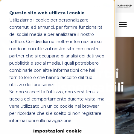
Questo sito web utilizza i cookie
Utilizziamo i cookie per personalizzare
contenuti ed annunci, per fornire funzionalità
dei social media e per analizzare il nostro
Sanità digitale
traffico. Condividiamo inoltre informazioni sul
LINEE DI OFFERTA
modo in cui utilizzi il nostro sito con i nostri
Tecnologia
partner che si occupano di analisi dei dati web,
MAPS HEALTHCARE
pubblicità e social media, i quali potrebbero
sanitaria smart: i
combinarle con altre informazioni che hai
FOCUS
fornito loro o che hanno raccolto dal tuo
tool indispensabili
utilizzo dei loro servizi.
Se non si accetta l'utilizzo, non verrà tenuta
CONTATTI
per il direttore
traccia del comportamento durante visita, ma
verrà utilizzato un unico cookie nel browser
sanitario
per ricordare che si è scelto di non registrare
informazioni sulla navigazione.
Impostazioni cookie