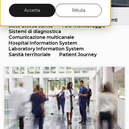
Leggi l'articolo
Accetta
Rifiuta
Sanità digitale
Patient Experience
Data Driven Governance
Gestione pazienti
Liste attesa sanità
Tele monitoraggio
Sistemi di diagnostica
Comunicazione multicanale
Hospital Information System
Laboratory Information System
Sanità territoriale
Patient Journey