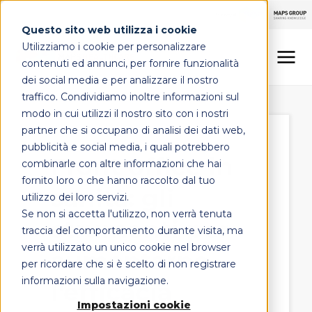
Questo sito web utilizza i cookie
Utilizziamo i cookie per personalizzare
contenuti ed annunci, per fornire funzionalità
dei social media e per analizzare il nostro
traffico. Condividiamo inoltre informazioni sul
LINEE DI OFFERTA
modo in cui utilizzi il nostro sito con i nostri
partner che si occupano di analisi dei dati web,
MAPS HEALTHCARE
pubblicità e social media, i quali potrebbero
Front office in
combinarle con altre informazioni che hai
FOCUS
fornito loro o che hanno raccolto dal tuo
sanità: gli
utilizzo dei loro servizi.
Se non si accetta l'utilizzo, non verrà tenuta
strumenti per
CONTATTI
traccia del comportamento durante visita, ma
verrà utilizzato un unico cookie nel browser
aumentarne
per ricordare che si è scelto di non registrare
informazioni sulla navigazione.
l'efficacia
Impostazioni cookie