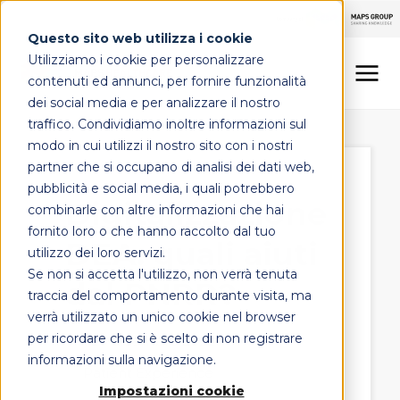
Questo sito web utilizza i cookie
Utilizziamo i cookie per personalizzare
contenuti ed annunci, per fornire funzionalità
dei social media e per analizzare il nostro
traffico. Condividiamo inoltre informazioni sul
LINEE DI OFFERTA
modo in cui utilizzi il nostro sito con i nostri
partner che si occupano di analisi dei dati web,
MAPS HEALTHCARE
pubblicità e social media, i quali potrebbero
Digitalizzazione
combinarle con altre informazioni che hai
FOCUS
fornito loro o che hanno raccolto dal tuo
DEA: quali aiuti
utilizzo dei loro servizi.
Se non si accetta l'utilizzo, non verrà tenuta
dal PNRR?
CONTATTI
traccia del comportamento durante visita, ma
verrà utilizzato un unico cookie nel browser
per ricordare che si è scelto di non registrare
il 20 dicembre 2022
informazioni sulla navigazione.
Patient Experience
Impostazioni cookie