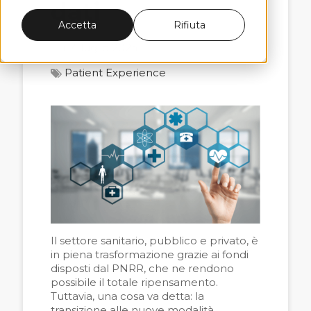
dati
Accetta
Rifiuta
il 4 luglio 2024
Patient Experience
Il settore sanitario, pubblico e privato, è
in piena trasformazione grazie ai fondi
disposti dal PNRR, che ne rendono
possibile il totale ripensamento.
Tuttavia, una cosa va detta: la
transizione alle nuove modalità