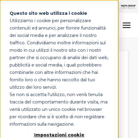
Questo sito web utilizza i cookie
Utilizziamo i cookie per personalizzare
contenuti ed annunci, per fornire funzionalità
dei social media e per analizzare il nostro
traffico. Condividiamo inoltre informazioni sul
LINEE DI OFFERTA
modo in cui utilizzi il nostro sito con i nostri
partner che si occupano di analisi dei dati web,
MAPS HEALTHCARE
pubblicità e social media, i quali potrebbero
Patient journey
combinarle con altre informazioni che hai
FOCUS
fornito loro o che hanno raccolto dal tuo
analysis:
utilizzo dei loro servizi.
Se non si accetta l'utilizzo, non verrà tenuta
maggiore
CONTATTI
traccia del comportamento durante visita, ma
verrà utilizzato un unico cookie nel browser
esperienza del
per ricordare che si è scelto di non registrare
informazioni sulla navigazione.
paziente coi
Impostazioni cookie