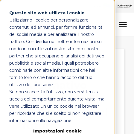
Questo sito web utilizza i cookie
Utilizziamo i cookie per personalizzare
contenuti ed annunci, per fornire funzionalità
dei social media e per analizzare il nostro
traffico. Condividiamo inoltre informazioni sul
LINEE DI OFFERTA
modo in cui utilizzi il nostro sito con i nostri
partner che si occupano di analisi dei dati web,
MAPS HEALTHCARE
pubblicità e social media, i quali potrebbero
Sistema
combinarle con altre informazioni che hai
FOCUS
fornito loro o che hanno raccolto dal tuo
Informativo
utilizzo dei loro servizi.
Se non si accetta l'utilizzo, non verrà tenuta
Sanitario: le 3
CONTATTI
traccia del comportamento durante visita, ma
verrà utilizzato un unico cookie nel browser
funzionalità del
per ricordare che si è scelto di non registrare
informazioni sulla navigazione.
futuro
Impostazioni cookie