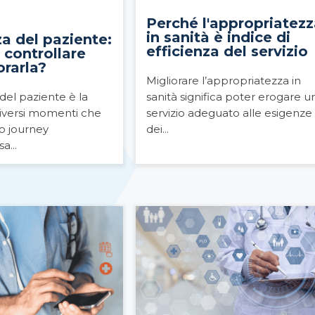
Perché l'appropriatez
in sanità è indice di
a del paziente:
efficienza del servizio
i controllare
orarla?
Migliorare l’appropriatezza in
del paziente è la
sanità significa poter erogare u
iversi momenti che
servizio adeguato alle esigenze
o journey
dei...
a...