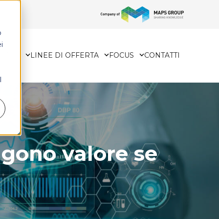
o
i
HCARE
LINEE DI OFFERTA
FOCUS
CONTATTI
l
ngono valore se