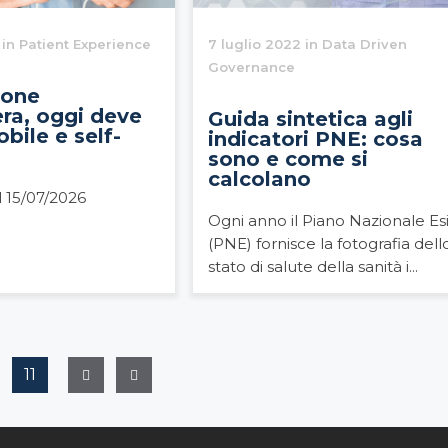
 in Patient Experience
7 luglio 2022 in Data Driven
Governance
ione
ra, oggi deve
Guida sintetica agli
bile e self-
indicatori PNE: cosa
sono e come si
calcolano
l 15/07/2026
Ogni anno il Piano Nazionale Esi
(PNE) fornisce la fotografia dell
stato di salute della sanità i...
11