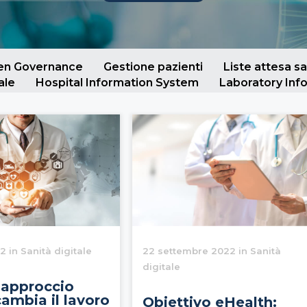
ven Governance
Gestione pazienti
Liste attesa sa
ale
Hospital Information System
Laboratory Inf
2 in Sanità digitale
22 settembre 2022 in Sanità
digitale
approccio
ambia il lavoro
Obiettivo eHealth: