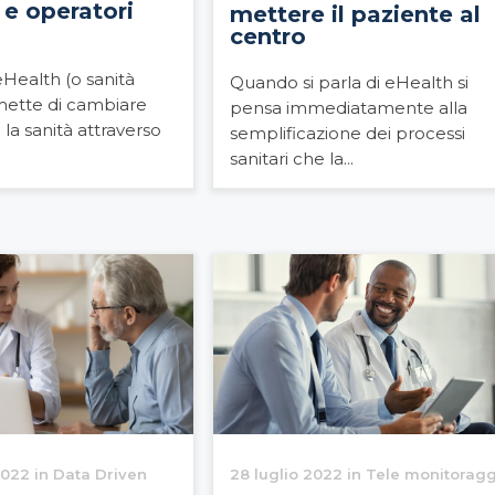
 e operatori
mettere il paziente al
centro
Health (o sanità
Quando si parla di eHealth si
omette di cambiare
pensa immediatamente alla
la sanità attraverso
semplificazione dei processi
sanitari che la...
022 in Data Driven
28 luglio 2022 in Tele monitorag