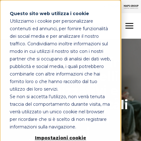
Questo sito web utilizza i cookie
Utilizziamo i cookie per personalizzare
contenuti ed annunci, per fornire funzionalità
dei social media e per analizzare il nostro
Liste attesa sanità
traffico. Condividiamo inoltre informazioni sul
LINEE DI OFFERTA
modo in cui utilizzi il nostro sito con i nostri
Liste d’attesa in
partner che si occupano di analisi dei dati web,
MAPS HEALTHCARE
pubblicità e social media, i quali potrebbero
sanità: modelli
combinarle con altre informazioni che hai
FOCUS
fornito loro o che hanno raccolto dal tuo
organizzativi e
utilizzo dei loro servizi.
Se non si accetta l'utilizzo, non verrà tenuta
strumenti digitali
CONTATTI
traccia del comportamento durante visita, ma
verrà utilizzato un unico cookie nel browser
per ridurre i
per ricordare che si è scelto di non registrare
informazioni sulla navigazione.
tempi
Impostazioni cookie