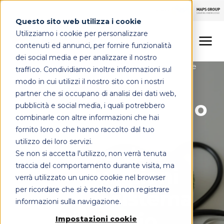
Questo sito web utilizza i cookie
Utilizziamo i cookie per personalizzare
contenuti ed annunci, per fornire funzionalità
dei social media e per analizzare il nostro
Sanità digitale
Comunicazione multicanale
traffico. Condividiamo inoltre informazioni sul
LINEE DI OFFERTA
Sistemi di diagnostica
modo in cui utilizzi il nostro sito con i nostri
partner che si occupano di analisi dei dati web,
MAPS HEALTHCARE
Come i SIO stanno
pubblicità e social media, i quali potrebbero
combinarle con altre informazioni che hai
integrando
FOCUS
fornito loro o che hanno raccolto dal tuo
utilizzo dei loro servizi.
pazienti e
Se non si accetta l'utilizzo, non verrà tenuta
CONTATTI
traccia del comportamento durante visita, ma
assicurazioni
verrà utilizzato un unico cookie nel browser
per ricordare che si è scelto di non registrare
nell'ecosistema
informazioni sulla navigazione.
sanitario
Impostazioni cookie