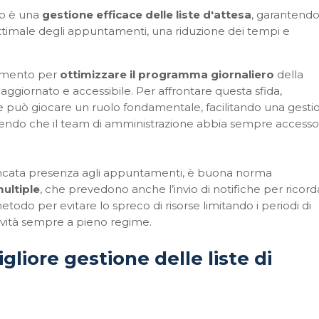
rio è una
gestione efficace delle liste d'attesa
, garantend
imale degli appuntamenti, una riduzione dei tempi e
rumento per
ottimizzare il programma giornaliero
della
giornato e accessibile. Per affrontare questa sfida,
te può giocare un ruolo fondamentale, facilitando una gesti
rantendo che il team di amministrazione abbia sempre accesso
 mancata presenza agli appuntamenti, è buona norma
multiple
, che prevedono anche l’invio di notifiche per ricord
todo per evitare lo spreco di risorse limitando i periodi di
tività sempre a pieno regime.
liore gestione delle liste di