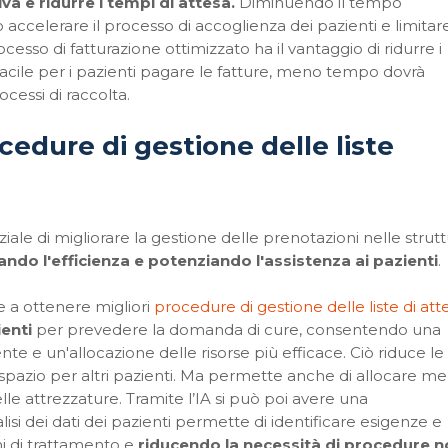
va e ridurre i tempi di attesa.
Diminuendo il tempo
accelerare il processo di accoglienza dei pazienti e limitare
esso di fatturazione ottimizzato ha il vantaggio di ridurre i
e facile per i pazienti pagare le fatture, meno tempo dovrà
cessi di raccolta.
cedure di gestione delle liste
enziale di migliorare la gestione delle prenotazioni nelle strut
ando l'efficienza e potenziando l'assistenza ai pazienti
re a ottenere migliori
procedure di gestione delle liste di att
ienti
per prevedere la domanda di cure, consentendo una
te e un'allocazione delle risorse più efficace. Ciò riduce le
 spazio per altri pazienti. Ma permette anche di allocare me
elle attrezzature. Tramite l’IA si può poi avere una
nalisi dei dati dei pazienti permette di identificare esigenze e
ni di trattamento e
riducendo la necessità di procedure 