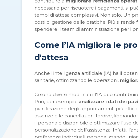
contribuire a
migliorare l'efficienza operati
necessario per riscuotere i pagamenti, si può 
tempi di attesa complessivi. Non solo. Un proc
costi di gestione delle pratiche. Più si rend
spendere il team di amministrazione per i pro
Come l’IA migliora le
pro
d'attesa
Anche l’intelligenza artificiale (IA) ha il pot
sanitarie, ottimizzando le operazioni,
miglior
Ci sono diversi modi in cui l'IA può contribui
Può, per esempio,
analizzare i dati dei paz
pianificazione degli appuntamenti più efficien
assenze e le cancellazioni tardive, liberando
il personale disponibile e ottimizzare l’uso d
personalizzazione dell'assistenza. Infatti, l’a
preferenze individuali, personalizzando i pia