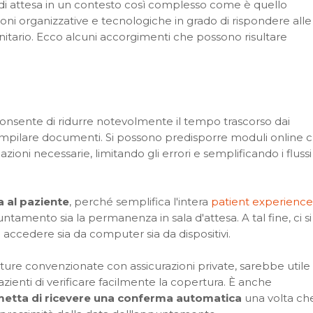
e di attesa in un contesto così complesso come è quello
ni organizzative e tecnologiche in grado di rispondere alle
anitario. Ecco alcuni accorgimenti che possono risultare
 consente di ridurre notevolmente il tempo trascorso dai
ompilare documenti. Si possono predisporre moduli online 
ioni necessarie, limitando gli errori e semplificando i flussi
a al paziente
, perché semplifica l'intera
patient experience
amento sia la permanenza in sala d'attesa. A tal fine, ci si
sa accedere sia da computer sia da dispositivi.
ture convenzionate con assicurazioni private, sarebbe utile
zienti di verificare facilmente la copertura. È anche
etta di ricevere una conferma automatica
una volta ch