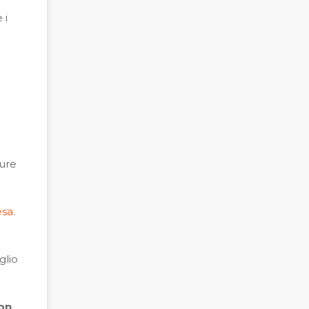
 i
ture
.
esa
.
glio
non