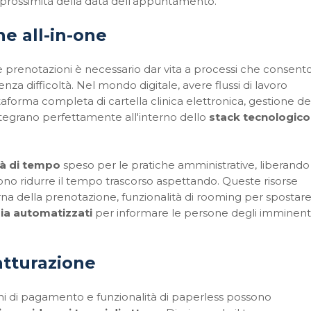
in prossimità della data dell'appuntamento.
one
all
-in-one
e prenotazioni è necessario dar vita a processi che consen
za difficoltà. Nel mondo digitale, avere flussi di lavoro
ttaforma completa di cartella clinica elettronica, gestione de
integrano perfettamente all'interno dello
stack tecnologico
tà di tempo
speso per le pratiche amministrative, liberando
dono ridurre il tempo trascorso aspettando. Queste risorse
na della prenotazione, funzionalità di rooming per spostare
a automatizzati
per informare le persone degli imminent
fatturazione
 di pagamento e funzionalità di paperless possono