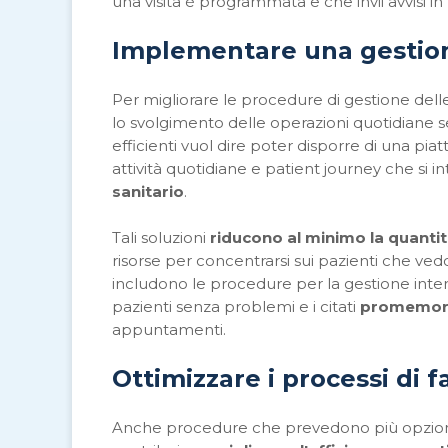
una visita è programmata e che invii avvisi 
Implementa
re
una gesti
Per migliorare le procedure di gestione dell
lo svolgimento delle operazioni quotidiane sen
efficienti vuol dire poter disporre di una pia
attività quotidiane e patient journey che si 
sanitario
.
Tali soluzioni
riducono al minimo la quanti
risorse per concentrarsi sui pazienti che ve
includono le procedure per la gestione inter
pazienti senza problemi e i citati
promemori
appuntamenti.
Ottimizza
re
i processi di 
Anche procedure che prevedono più opzioni